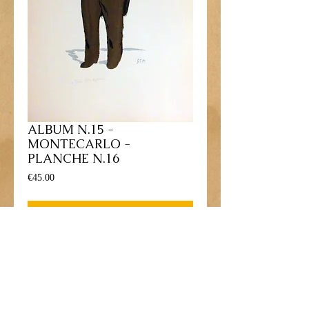
ALBUM N.15 -
MONTECARLO -
PLANCHE N.16
Price
€45.00
Out of Stock
Lithographie gravure dessinée par George 
Goursat - 1909
Personnage: "Le Poète 
BLANDIGUIERES"