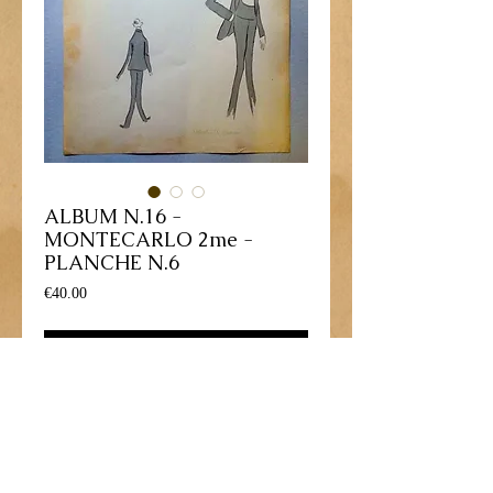
ALBUM N.16 -
MONTECARLO 2me -
PLANCHE N.6
Price
€40.00
Add to Cart
Lithographie gravure dessinée par George 
Goursat - 1909
Personnage: "Archiduc FREDERIC-
CHARLES"