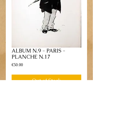
ALBUM N.9 - PARIS -
PLANCHE N.17
Price
€50.00
Out of Stock
Lithographie gravure dessinée par George 
Goursat - 1900
Personnage: "Baron FINOT"
Dimensions: 33 cm x 50 cm.
Conditions: Bon état, tres légères 
rousseurs