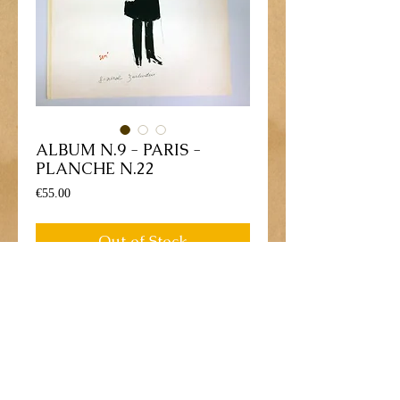
ALBUM N.9 - PARIS -
PLANCHE N.22
Price
€55.00
Out of Stock
Lithographie gravure dessinée par George 
Goursat - 1900
Personnage: "Général De ZURLINDEN"
Dimensions: 33 cm x 50 cm.
Conditions: Bon état, tres légères 
rousseurs